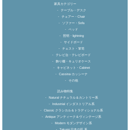
家具カテゴリー
テーブル・デスク
チェアー・Chair
ソファー・Sofa
ベッド
照明・lightning
サイドボード
チェスト・箪笥
テレビ台・テレビボード
飾り棚・キュリオケース
キャビネット・Cabinet
Cassina-カッシーナ
その他
読み物特集
Natural ナチュラル＆カントリー系
Industrial インダストリアル系
Classic クラシカル＆トラディショナル系
Antique アンティーク＆ヴィンテージ系
Modern モダンデザイン系
Takumi 日本の匠 系